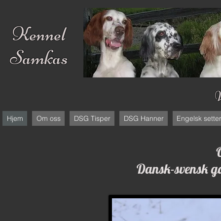
Kennel
Samkas
Hjem
Om oss
DSG Tisper
DSG Hanner
Engelsk sette
Dansk-svensk gå