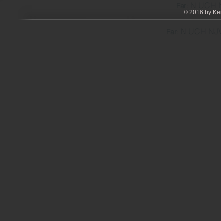
N UCH N
Far
:
© 2016 by Ken
N UCH NJV
Far
: