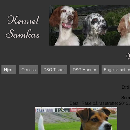
Kennel
Samkas
Hjem
Om oss
DSG Tisper
DSG Hanner
Engelsk sette
Et t
Samk
Best i Rase på rasetreffet 201