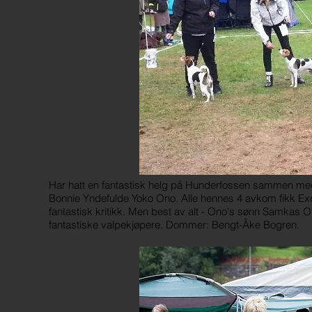
Har hatt en fantastisk helg på Hunderfossen sammen me
Bonnie Yndefulde Yoko Ono. Alle hennes 4 avkom fikk Excel
fantastisk kritikk. Men best av alt - Ono's sønn Samkas O
fantastiske valpekjøpere. Dommer: Bengt-Åke Bogren.