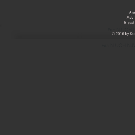
Alm
Mobi
E-post
N UCH N
Far
:
© 2016 by Ken
N UCH NJV
Far
: