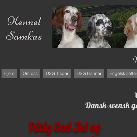
Kennel
Samkas
Hjem
Om oss
DSG Tisper
DSG Hanner
Engelsk sette
Dansk-svensk gå
Ritig God Jul og